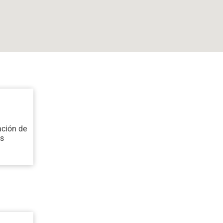
ación de
os