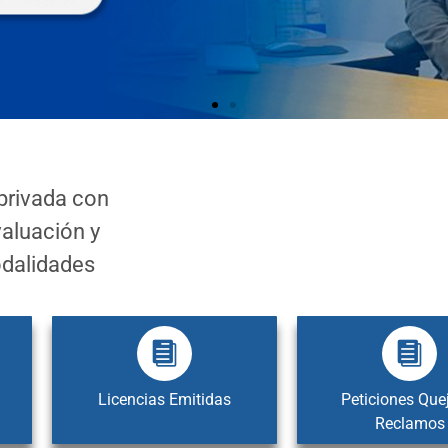
privada con
valuación y
odalidades
Licencias Emitidas
Peticiones Que
Reclamos