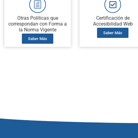
Otras Políticas que
Certificación de
correspondan con Forma a
Accesibilidad Web
la Norma Vigente
Saber Más
Saber Más
Curaduria 2 de Girón
Licencias de Construcción en Girón, Licencias de Reconocimiento en Girón, Licencias de Subdivisión en Girón
Reconocimiento en Girón, Licencias de Subdivisión en Girón, Licenias de Urbanismo en Girón, Licencias de Pa
en Girón, Licenias de Urbanismo en Girón, Licencias de Parcelación en Girón, Vistos Buenos de Propiedad Hori
de Parcelación en Girón, Vistos Buenos de Propiedad Horizontal en Girón, Licencias de Construcción en Girón
Horizontal en Girón, Licenias de Urbanismo en Girón, Licencias de Parcelación en Girón, Vistos Buenos de Pro