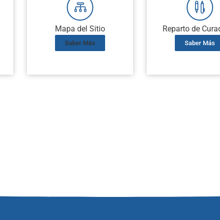
Mapa del Sitio
Reparto de Cura
Saber Más
Saber Más
, Licenias de Urbanismo en Girón, Licencias de Parcelación en Girón, Vistos Buenos de Propiedad Horizontal en G
rcelación en Girón, Vistos Buenos de Propiedad Horizontal en Girón, Licencias de Construcción en Girón, Licenc
zontal en Girón, Licencias de Construcción en Girón, Licencias de Reconocimiento en Girón, Licencias de Subdiv
, Licencias de Reconocimiento en Girón, Licencias de Subdivisión en Girón, Licenias de Urbanismo en Girón, Lic
piedad Horizontal en Girón, Licenias de Urbanismo en Girón, Licencias de Parcelación en Girón, Vistos Buenos de